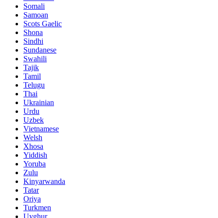
Somali
Samoan
Scots Gaelic
Shona
Sindhi
Sundanese
Swahili
Tajik
Tamil
Telugu
Thai
Ukrainian
Urdu
Uzbek
Vietnamese
Welsh
Xhosa
Yiddish
Yoruba
Zulu
Kinyarwanda
Tatar
Oriya
Turkmen
Uyghur