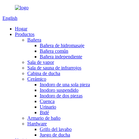
English
Hogar
Productos
Bañera
Bañera de hidromasaje
Bañera común
Bañera independiente
Sala de vapor
Sala de sauna de infrarrojos
Cabina de ducha
Cerámico
Inodoro de una sola pieza
Inodoro suspendido
Inodoro de dos piezas
Cuenca
Urinario
Bidé
Armario de baño
Hardware
Grifo del lavabo
Juego de ducha