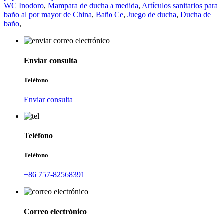
WC Inodoro
,
Mampara de ducha a medida
,
Artículos sanitarios para
baño al por mayor de China
,
Baño Ce
,
Juego de ducha
,
Ducha de
baño
,
Enviar consulta
Teléfono
Enviar consulta
Teléfono
Teléfono
+86 757-82568391
Correo electrónico