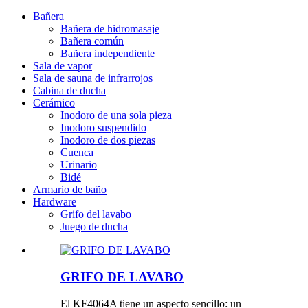
Bañera
Bañera de hidromasaje
Bañera común
Bañera independiente
Sala de vapor
Sala de sauna de infrarrojos
Cabina de ducha
Cerámico
Inodoro de una sola pieza
Inodoro suspendido
Inodoro de dos piezas
Cuenca
Urinario
Bidé
Armario de baño
Hardware
Grifo del lavabo
Juego de ducha
GRIFO DE LAVABO
El KF4064A tiene un aspecto sencillo: un